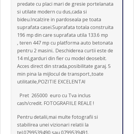
predate cu placi mari de gresie portelanata
si utilate modern cu dus,cada si
bideu.Incalzire in pardoseala pe toata
suprafata casei.Suprafata totala construita
196 mp din care suprafata utila 133.6 mp
, teren 447 mp cu platforma auto betonata
pentru 2 masini.. Deschiderea curtii este de
14 ml,garduri din fier cu model deosebit.
Acces direct din strada,posibilitate garaj. 5
min pina la mijlocul de transport.,toate
utilitatile,POZITIE EXCELENTA!
Pret 265000 euro cu Tva inclus
cash/credit. FOTOGRAFIILE REALE !
Pentru detalii,mai multe fotografii si
stabilirea unei vizionari relatii la
tel.0799539490 sau 0799539491.