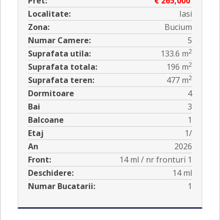
Pret:
€ 265,000
Localitate:
Iasi
Zona:
Bucium
Numar Camere:
5
2
Suprafata utila:
133.6 m
2
Suprafata totala:
196 m
2
Suprafata teren:
477 m
Dormitoare
4
Bai
3
Balcoane
1
Etaj
1/
An
2026
Front:
14 ml / nr fronturi 1
Deschidere:
14 ml
Numar Bucatarii:
1