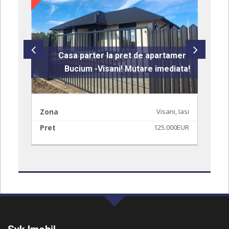
ta
Casa parter la pret de apartament
ni!
Bucium -Visani! Mutare imediata!
asi
Zona
Visani, Iasi
Z
EUR
Pret
125.000EUR
P