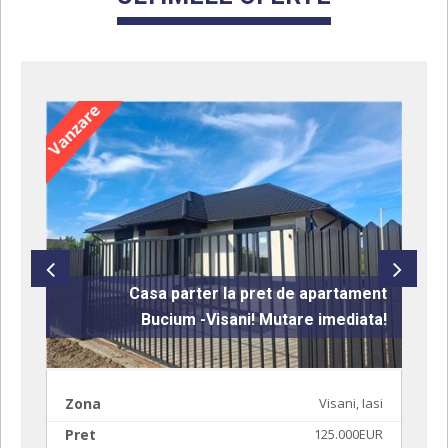
t
Casa parter la pret de apartament
!
Bucium -Visani! Mutare imediata!
Zona
Visani, Iasi
Pret
125.000EUR