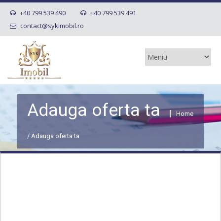
+40 799 539 490
+40 799 539 491
contact@sykimobil.ro
Adauga oferta ta
Home
/ Adauga oferta ta