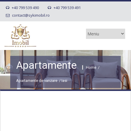
+40 799 539 490
+40 799 539 491
contact@sykimobil.ro
Apartamente
Home
/
Apartamente de vanzare
/
Iasi