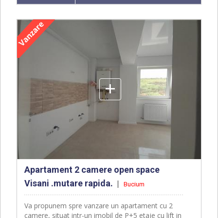
+
Apartament 2 camere open space
Visani .mutare rapida.
Bucium
Va propunem spre vanzare un apartament cu 2
camere, situat intr-un imobil de P+5 etaje cu lift in