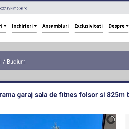
ct@sykimobil.ro
ri
Inchirieri
Ansambluri
Exclusivitati
Despre
i
/
Bucium
rama garaj sala de fitnes foisor si 825m t