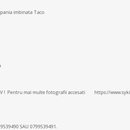
 Spania imbinata Taco
a
 Pentru mai multe fotografii accesati https://www.sykim
539490 SAU 0799539491.