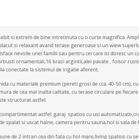
bit si extrem de bine intretinuta cu o curte magnifica. Ampla
placut si relaxant avand terase generoase si un wiew superb. 
tisface nevoile unei familii sau pentru cei care isi doresc un
usti ornamentali,16 brazi argintii,alei pavate , foisor rustic
la conectate la sistemul de irigatie aferent.
ida cu materiale premium (pereti grosi de cca. 40-50 cm), cu 
ura de cea mai inalta calitate, cu terase circulare pe fiecare
te structurat astfel:
 compartimentat astfel: garaj spatios cu usi automatizate,cr
e spalat si uscat haine, camera pentru sauna,hol si sala de f
spune de 2 intrari cea din fata cu hol mare,living spatios cu 