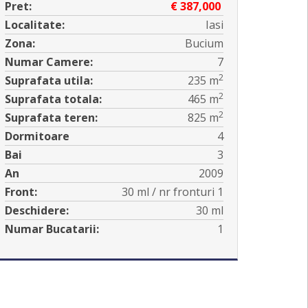
Pret:
€ 387,000
Localitate:
Iasi
Zona:
Bucium
Numar Camere:
7
2
Suprafata utila:
235 m
2
Suprafata totala:
465 m
2
Suprafata teren:
825 m
Dormitoare
4
Bai
3
An
2009
Front:
30 ml / nr fronturi 1
Deschidere:
30 ml
Numar Bucatarii:
1