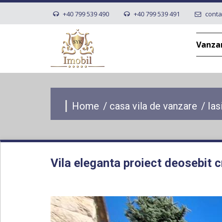
+40 799 539 490
+40 799 539 491
conta
Vanza
Home
/
casa vila de vanzare
/
Ias
Vila eleganta proiect deosebit c