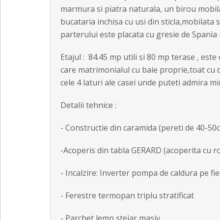
marmura si piatra naturala, un birou mobilat
bucataria inchisa cu usi din sticla,mobilata 
parterului este placata cu gresie de Spania 
Etajul : 84.45 mp utili si 80 mp terase , es
care matrimonialul cu baie proprie,toat cu d
cele 4 laturi ale casei unde puteti admira mir
Detalii tehnice :
- Constructie din caramida (pereti de 40-50
-Acoperis din tabla GERARD (acoperita cu ro
- Incalzire: Inverter pompa de caldura pe fi
- Ferestre termopan triplu stratificat
- Parchet lemn stejar masiv