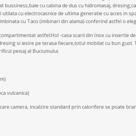
 bussiness,baie cu cabina de dus cu hidromasaj, dresing,casa
si utilata cu electrocasnice de ultima generatie cu acces in s
imbinata cu Taco (imbinari din alama) conferind astfel o eleg
te compartimentat astfel:Hol -casa scarii din Inox cu insertie
resing si iesire pe terasa fiecare,totul mobilat cu bun gust.
ificul peisaj al Buciumului.
cm)
ca vulcanica)
ecare camera, incalzire standard prin calorifere se poate bra