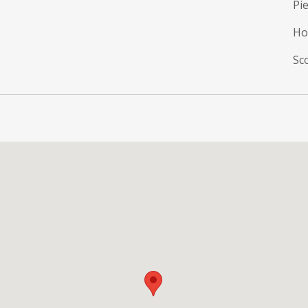
Pie
Ho
Sco