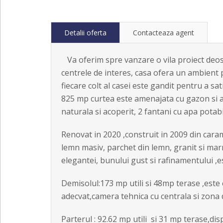
Detalii oferta
Contacteaza agent
Va oferim spre vanzare o vila proiect deose
centrele de interes, casa ofera un ambient 
fiecare colt al casei este gandit pentru a sa
825 mp curtea este amenajata cu gazon si arb
naturala si acoperit, 2 fantani cu apa potabi
Renovat in 2020 ,construit in 2009 din caram
lemn masiv, parchet din lemn, granit si marm
elegantei, bunului gust si rafinamentului ,es
Demisolul:173 mp utili si 48mp terase ,este
adecvat,camera tehnica cu centrala si zona d
Parterul : 92.62 mp utili si 31 mp terase,di