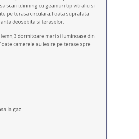
 scarii,dinning cu geamuri tip vitraliu si
pate pe terasa circulara.Toata suprafata
anta deosebita si teraselor.
 de lemn,3 dormitoare mari si luminoase din
 Toate camerele au iesire pe terase spre
nsa la gaz