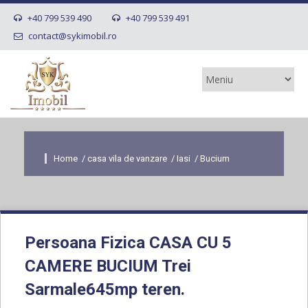
+40 799 539 490
+40 799 539 491
contact@sykimobil.ro
Home
/
casa vila de vanzare
/
Iasi
/
Bucium
Persoana Fizica CASA CU 5
CAMERE BUCIUM Trei
Sarmale645mp teren.