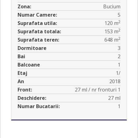
Zona:
Bucium
Numar Camere:
5
2
Suprafata utila:
120 m
2
Suprafata totala:
153 m
2
Suprafata teren:
648 m
Dormitoare
3
Bai
2
Balcoane
1
Etaj
1/
An
2018
Front:
27 ml / nr fronturi 1
Deschidere:
27 ml
Numar Bucatarii:
1