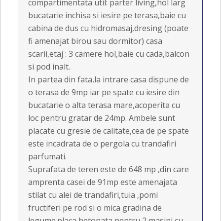
compartimentata util: parter living,hol larg
bucatarie inchisa si iesire pe terasa,baie cu
cabina de dus cu hidromasaj,dresing (poate
fi amenajat birou sau dormitor) casa
scarii,etaj : 3 camere hol,baie cu cada,balcon
si pod inalt.
In partea din fata,la intrare casa dispune de
o terasa de 9mp iar pe spate cu iesire din
bucatarie o alta terasa mare,acoperita cu
loc pentru gratar de 24mp. Ambele sunt
placate cu gresie de calitate,cea de pe spate
este incadrata de o pergola cu trandafiri
parfumati.
Suprafata de teren este de 648 mp ,din care
amprenta casei de 91mp este amenajata
stilat cu alei de trandafiri,tuia ,pomi
fructiferi pe rod si o mica gradina de
legume.placa betonata pentru 2 masini cu