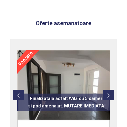
Oferte asemanatoare
 cu
 de
Finalizatala asfalt !Vila cu 5 camere
ar!
si pod amenajat. MUTARE IMEDIATA!