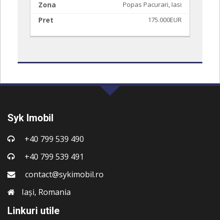
asi
Zona
Popas Pacurari, Iasi
Z
EUR
Pret
175.000EUR
P
Syk Imobil
+40 799 539 490
+40 799 539 491
contact@sykimobil.ro
Iași, Romania
Linkuri utile