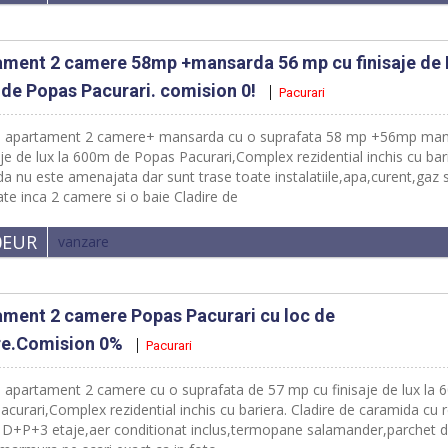
ament 2 camere 58mp +mansarda 56 mp cu finisaje de
de Popas Pacurari. comision 0!
Pacurari
e apartament 2 camere+ mansarda cu o suprafata 58 mp +56mp ma
aje de lux la 600m de Popas Pacurari,Complex rezidential inchis cu bar
 nu este amenajata dar sunt trase toate instalatiile,apa,curent,gaz si
e inca 2 camere si o baie Cladire de
0EUR
vanzare
ment 2 camere Popas Pacurari cu loc de
re.Comision 0%
Pacurari
e apartament 2 camere cu o suprafata de 57 mp cu finisaje de lux la
curari,Complex rezidential inchis cu bariera. Cladire de caramida cu 
e D+P+3 etaje,aer conditionat inclus,termopane salamander,parchet 