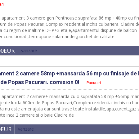
ari
e apartament 3 camere gen Penthouse suprafata 86 mp +40mp cu fin
00m de Popas Pacurari,Complex rezidential inchis cu bariera. Cladire d
a cu regim de inaltime D+P+3 etaje,apartamentul dispune de balcon
er conditionat ,termopane salamander,parchet de calitate
00EUR
vanzare
ament 2 camere 58mp +mansarda 56 mp cu finisaje de
de Popas Pacurari. comision 0!
Pacurari
e apartament 2 camere+ mansarda cu o suprafata 58 mp +56mp ma
aje de lux la 600m de Popas Pacurari,Complex rezidential inchis cu bar
 nu este amenajata dar sunt trase toate instalatiile,apa,curent,gaz si
e inca 2 camere si o baie Cladire de
0EUR
vanzare