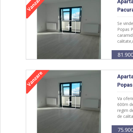
Aparta
Pacura
+
Se vinde
Popas Pa
caramid
calitate
81.90
Aparta
Popas 
+
Va oferi
600m de 
regim d
de calit
75.90