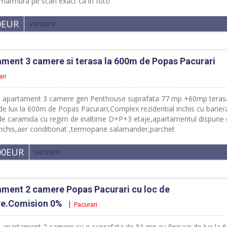
,marmura pe scari exact ca in foto
0EUR
vanzare
ment 3 camere si terasa la 600m de Popas Pacurari
ari
e apartament 3 camere gen Penthouse suprafata 77 mp +60mp teras
 de lux la 600m de Popas Pacurari,Complex rezidential inchis cu barier
 de caramida cu regim de inaltime D+P+3 etaje,apartamentul dispune
inchis,aer conditionat ,termopane salamander,parchet
00EUR
vanzare
ment 2 camere Popas Pacurari cu loc de
re.Comision 0%
Pacurari
e apartament 2 camere cu o suprafata de 51 mp cu finisaje de lux la