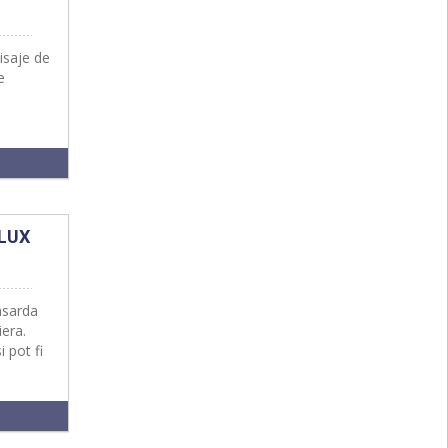
isaje de
e
 LUX
nsarda
iera.
 pot fi