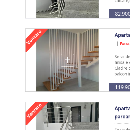
calitate
82.90
Aparta
Pacur
+
Se vind
finisaje
Cladire
balcon 
119.9
Aparta
parca
Se vind