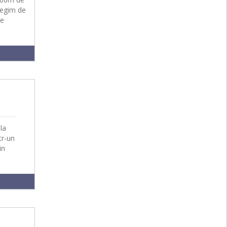
regim de
de
la
tr-un
in