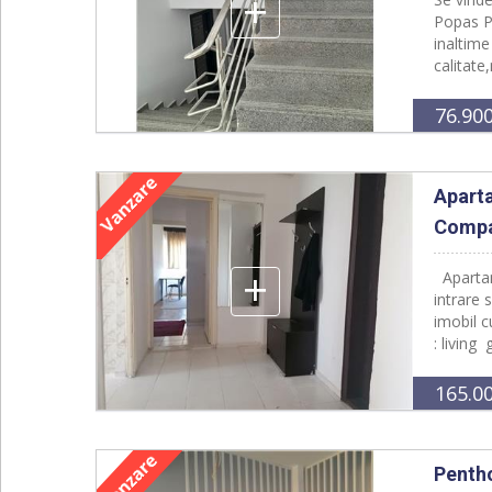
+
Popas Pa
inaltim
calitate
76.90
Apart
Compa
+
Apartam
intrare 
imobil c
: living
165.0
Pentho