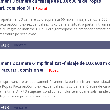
ment 3 camere cu finisaje de LUX 600 m de Popas
ri. comision 0!
Pacurari
 apartament 3 camere cu o suprafata 66 mp si finisaje de lux la 600
curari,Complex rezidential inchis cu bariera. Situat la parter intr-un i
a cu regim de inaltime D+P+3 etaj,termopane salamander,parchet d
,marmura pe scari exac
0EUR
vanzare
ment 2 camere 61mp finalizat -finisaje de LUX 600 m 
Pacurari. comision 0!
Pacurari
m spre vanzare un apartament 2 camere la parter intr-un imobil situat
Popas Pacurari,Complex rezidential inchis cu bariera. Cladire de car
e inaltime D+P+3 etaje,aer conditionat inclus,termopane salamander
ate,marmura pe scari exact ca in fot
0EUR
vanzare