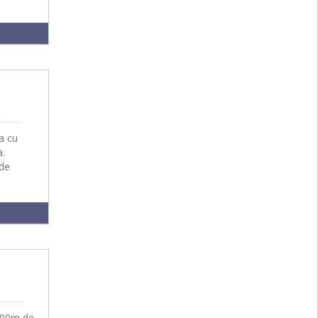
a cu
a.
 de
 600m de