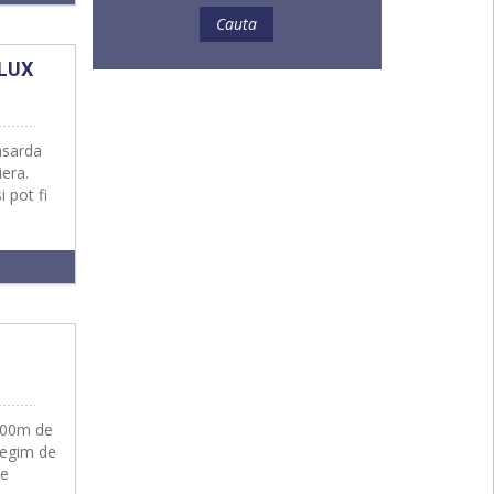
 LUX
nsarda
iera.
 pot fi
 600m de
regim de
de