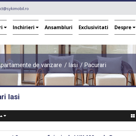
ct@sykimobil.ro
ri
Inchirieri
Ansambluri
Exclusivitati
Despre
partamente de vanzare
/
Iasi
/
Pacurari
i Iasi