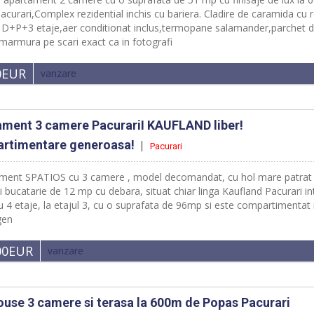
curari,Complex rezidential inchis cu bariera. Cladire de caramida cu 
e D+P+3 etaje,aer conditionat inclus,termopane salamander,parchet 
,marmura pe scari exact ca in fotografi
0EUR
vanzare
ament 3 camere PacurariI KAUFLAND liber!
rtimentare generoasa!
Pacurari
ent SPATIOS cu 3 camere , model decomandat, cu hol mare patrat 
si bucatarie de 12 mp cu debara, situat chiar linga Kaufland Pacurari in
u 4 etaje, la etajul 3, cu o suprafata de 96mp si este compartimentat 
 gen
00EUR
vanzare
use 3 camere si terasa la 600m de Popas Pacurari