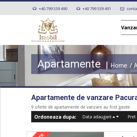
+40 799 539 490
+40 799 539 491
conta
Vanza
Apartamente
Home
/
A
Apartamente de vanzare Pacurar
9 oferte de apartamente de vanzare au fost gasite
Ordoneaza dupa:
Data adaugarii
Pret