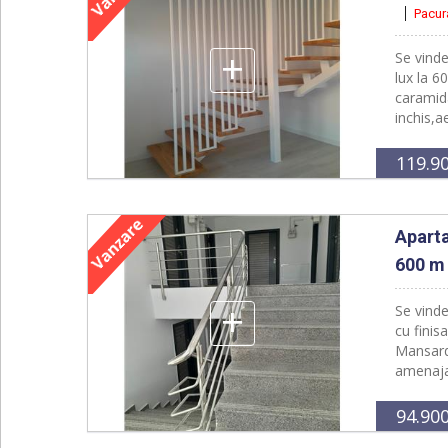
Pacur
+
Se vind
lux la 6
caramid
inchis,a
119.9
Apart
600 m 
+
Se vind
cu finis
Mansarda
amenajat
94.90