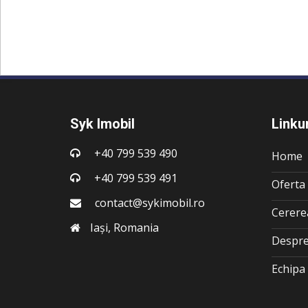
Syk Imobil
Linkur
+40 799 539 490
Home
+40 799 539 491
Oferta 
contact@sykimobil.ro
Cerere
Iași, Romania
Despre
Echipa