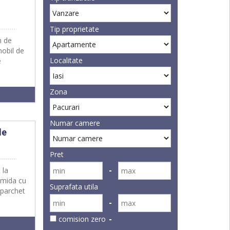
Tip proprietate
m de
mobil de
Localitate
e
Zona
Numar camere
de
Pret
 la
amida cu
Suprafata utila
,parchet
comision zero