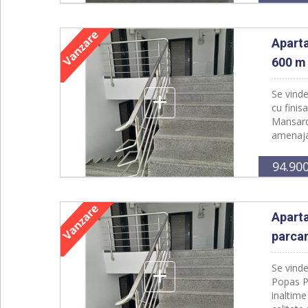
Apart
600 m 
+
Se vind
cu finis
Mansarda
amenajat
94.90
Aparta
parca
+
Se vind
Popas Pa
inaltim