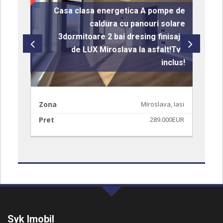
Casa clasa energetica A pompe de
caldura cu panouri solare
3dormitoare 2 bai dresing finisaje
t 3
de LUX Miroslava la asfalt!Tva
ni.
inclus!
asi
Zona
Miroslava, Iasi
Z
EUR
Pret
289.000EUR
P
Syk Imobil