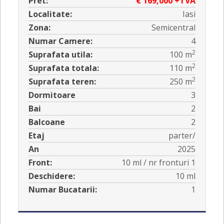
Pret:
€ 169,000 +TVA
Localitate:
Iasi
Zona:
Semicentral
Numar Camere:
4
2
Suprafata utila:
100 m
2
Suprafata totala:
110 m
2
Suprafata teren:
250 m
Dormitoare
3
Bai
2
Balcoane
2
Etaj
parter/
An
2025
Front:
10 ml / nr fronturi 1
Deschidere:
10 ml
Numar Bucatarii:
1