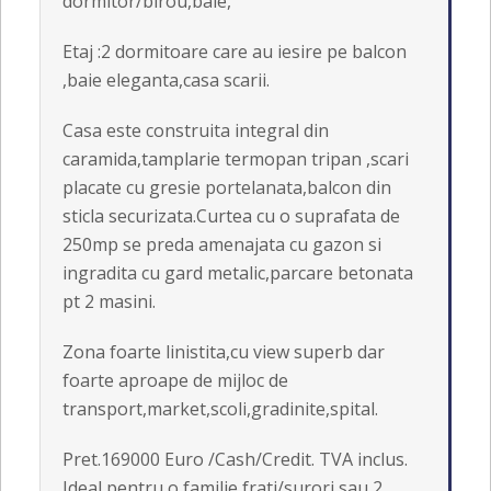
dormitor/birou,baie,
Etaj :2 dormitoare care au iesire pe balcon
,baie eleganta,casa scarii.
Casa este construita integral din
caramida,tamplarie termopan tripan ,scari
placate cu gresie portelanata,balcon din
sticla securizata.Curtea cu o suprafata de
250mp se preda amenajata cu gazon si
ingradita cu gard metalic,parcare betonata
pt 2 masini.
Zona foarte linistita,cu view superb dar
foarte aproape de mijloc de
transport,market,scoli,gradinite,spital.
Pret.169000 Euro /Cash/Credit. TVA inclus.
Ideal pentru o familie frati/surori sau 2