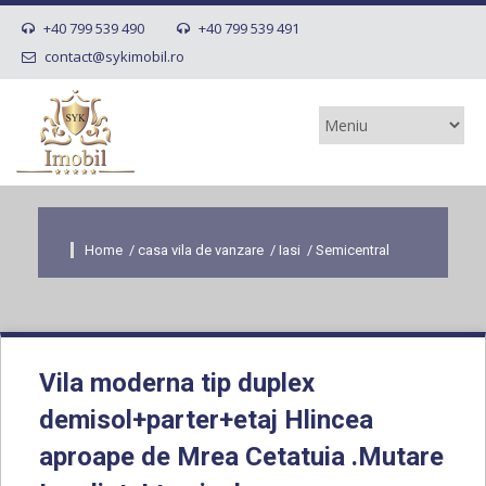
+40 799 539 490
+40 799 539 491
contact@sykimobil.ro
Home
/
casa vila de vanzare
/
Iasi
/
Semicentral
Vila moderna tip duplex
demisol+parter+etaj Hlincea
aproape de Mrea Cetatuia .Mutare