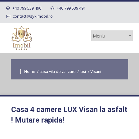
+40 799 539 490
+40 799 539 491
contact@sykimobil.ro
Home
/
casa vila de vanzare
/
Iasi
/
Visani
Casa 4 camere LUX Visan la asfalt
! Mutare rapida!