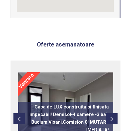
Oferte asemanatoare
Casa de LUX construita si finisata
bit
impecabil! Demisol-4 camere -3 bai-
 si
Bucium Visani.Comision 0! MUTARE
um.
IMEDIATA!