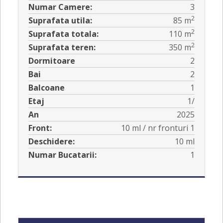
Numar Camere:
3
2
Suprafata utila:
85 m
2
Suprafata totala:
110 m
2
Suprafata teren:
350 m
Dormitoare
2
Bai
2
Balcoane
1
Etaj
1/
An
2025
Front:
10 ml / nr fronturi 1
Deschidere:
10 ml
Numar Bucatarii:
1